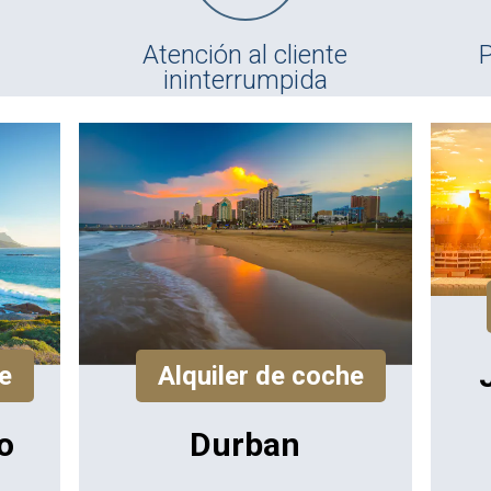
Atención al cliente
P
ininterrumpida
e
Alquiler de coche
o
Durban