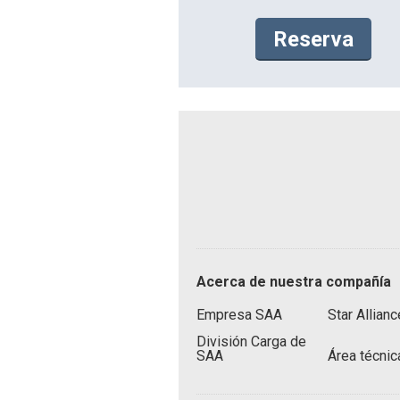
Reserva
P
Acerca de nuestra compañía
i
e
Empresa SAA
Star Allianc
d
División Carga de
SAA
Área técni
e
p