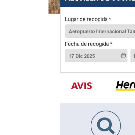
w
a
y
Lugar de recogida *
s
Fecha de recogida *