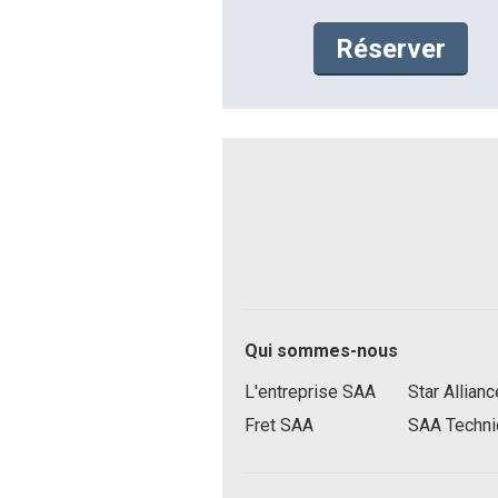
Réserver
P
Qui sommes-nous
i
e
L'entreprise SAA
Star Allianc
d
Fret SAA
SAA Techni
d
e
S