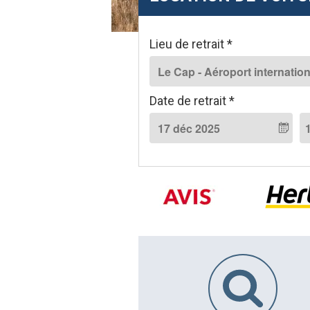
w
a
y
Lieu de retrait *
s
Date de retrait *