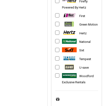
Firefly
Powered By Hertz
First
Green Motion
Hertz
National
Sixt
Tempest
U-save
Woodford
Exclusive Rentals