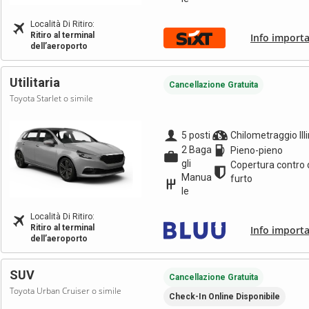
Località Di Ritiro:
Ritiro al terminal
Info importa
dell’aeroporto
Utilitaria
Cancellazione Gratuita
Toyota Starlet o simile
5 posti
Chilometraggio Ill
2 Baga
Pieno-pieno
gli
Copertura contro 
Manua
furto
le
Località Di Ritiro:
Ritiro al terminal
Info importa
dell’aeroporto
SUV
Cancellazione Gratuita
Toyota Urban Cruiser o simile
Check-In Online Disponibile