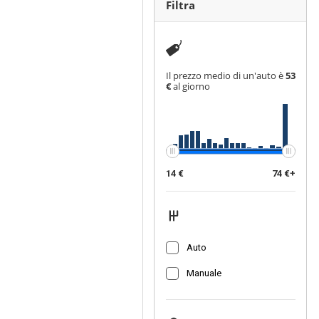
Filtra
Il prezzo medio di un'auto è
53
€
al giorno
14 €
74 €+
Auto
Manuale