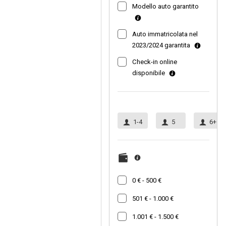
Modello auto garantito
Auto immatricolata nel
2023/2024 garantita
Check-in online
disponibile
1-4
5
6+
0 € - 500 €
501 € - 1.000 €
1.001 € - 1.500 €