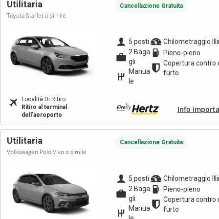
Utilitaria
Cancellazione Gratuita
Toyota Starlet o simile
5 posti
Chilometraggio Ill
2 Baga
Pieno-pieno
gli
Copertura contro 
Manua
furto
le
Località Di Ritiro:
Ritiro al terminal
Info importa
dell’aeroporto
Utilitaria
Cancellazione Gratuita
Volkswagen Polo Vivo o simile
5 posti
Chilometraggio Ill
2 Baga
Pieno-pieno
gli
Copertura contro 
Manua
furto
le