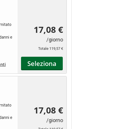
imitato
17,08 €
danni e
/giorno
Totale
119,57 €
Seleziona
nti
imitato
17,08 €
danni e
/giorno