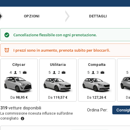
OPZIONI
DETTAGLI
Cancellazione flessibile con ogni prenotazione.
I prezzi sono in aumento, prenota subito per bloccarli.
Citycar
Utilitaria
Compatta
4
1
5
2
5
3
5
Da
98,95 €
Da
119,57 €
Da
127,26 €
D
319
vetture disponibili
Ordina Per:
Consigl
La commissione ricevuta influisce sull’ordine
consigliato.