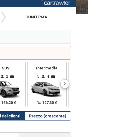
CONFERMA
SUV
Intermedia
Monovolume A 5 Posti
2
5
4
5
3
7
1
a
156,20 €
Da
127,30 €
Da
294,24 €
Da
286,98 
i dei clienti
prezzo (crescente)