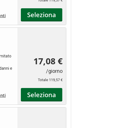
Totale
119,57 €
Seleziona
nti
imitato
17,08 €
danni e
/giorno
Totale
119,57 €
Seleziona
nti