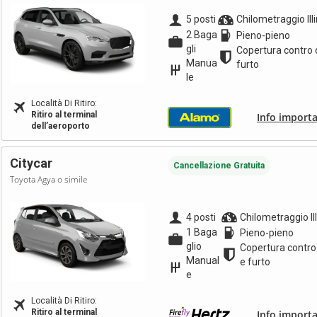
5 posti
Chilometraggio Ill
2 Baga
Pieno-pieno
gli
Copertura contro 
Manua
furto
le
Località Di Ritiro:
Ritiro al terminal
Info importa
dell’aeroporto
Citycar
Cancellazione Gratuita
Toyota Agya o simile
4 posti
Chilometraggio Il
1 Baga
Pieno-pieno
glio
Copertura contro
Manual
e furto
e
Località Di Ritiro:
Ritiro al terminal
Info importa