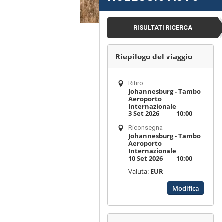
w
a
RISULTATI RICERCA
y
s
Riepilogo del viaggio
Ritiro
Johannesburg - Tambo
Aeroporto
Internazionale
3 Set 2026
10:00
Riconsegna
Johannesburg - Tambo
Aeroporto
Internazionale
10 Set 2026
10:00
Valuta:
EUR
Modifica