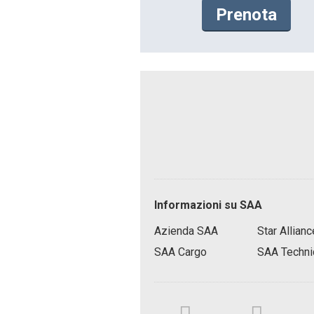
Prenota
P
Informazioni su SAA
i
è
Azienda SAA
Star Allianc
d
SAA Cargo
SAA Techni
i
p
S
a
o