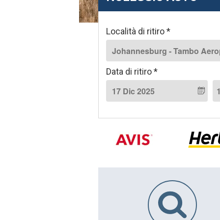
w
a
y
Località di ritiro *
s
Data di ritiro *